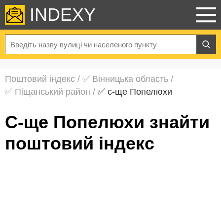
INDEXY
Поштовий індекс
/
✅ Вінницька область
/
✅ Піщанський район
/
✅ с-ще Попелюхи
с-ще Попелюхи знайти
поштовий індекс