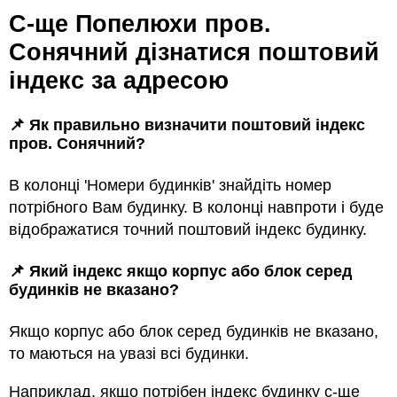
с-ще Попелюхи пров.
Сонячний дізнатися поштовий
індекс за адресою
📌 Як правильно визначити поштовий індекс
пров. Сонячний?
В колонці 'Номери будинків' знайдіть номер
потрібного Вам будинку. В колонці навпроти і буде
відображатися точний поштовий індекс будинку.
📌 Який індекс якщо корпус або блок серед
будинкiв не вказано?
Якщо корпус або блок серед будинкiв не вказано,
то маються на увазi всi будинки.
Наприклад, якщо потрiбен індекс будинку с-ще