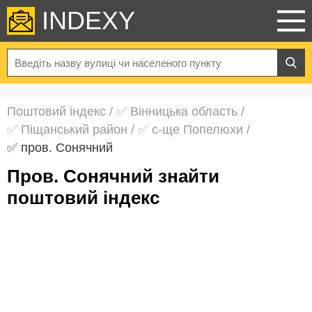
INDEXY
Поштовий індекс
/
✅ Вінницька область
/
✅ Піщанський район
/
✅ с-ще Попелюхи
/
✅ пров. Сонячний
пров. Сонячний знайти
поштовий індекс