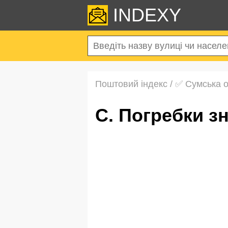
INDEXY
Поштовий індекс
/
✅ Сумська 
с. Погребки 