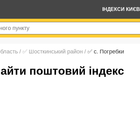
ІНДЕКСИ КИЄ
область
/
✅ Шосткинський район
/
✅ с. Погребки
знайти поштовий індекс