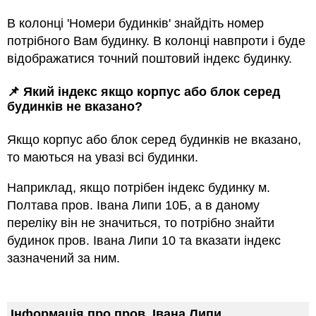
В колонці 'Номери будинків' знайдіть номер
потрібного Вам будинку. В колонці навпроти і буде
відображатися точний поштовий індекс будинку.
📌 Який індекс якщо корпус або блок серед
будинкiв не вказано?
Якщо корпус або блок серед будинкiв не вказано,
то маються на увазi всi будинки.
Наприклад, якщо потрiбен індекс будинку м.
Полтава пров. Івана Липи 10Б, а в даному
переліку він не значиться, то потрібно знайти
будинок пров. Івана Липи 10 та вказати індекс
зазначений за ним.
Інформація про пров. Івана Липи