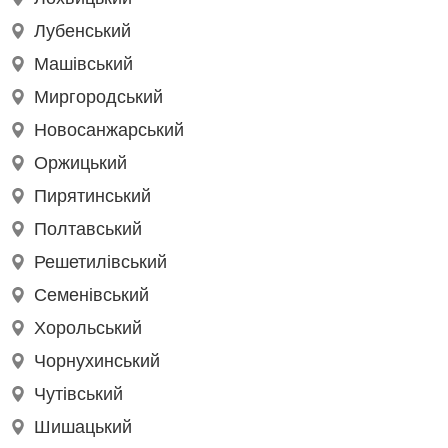
Лубенський
Машівський
Миргородський
Новосанжарський
Оржицький
Пирятинський
Полтавський
Решетилівський
Семенівський
Хорольський
Чорнухинський
Чутівський
Шишацький