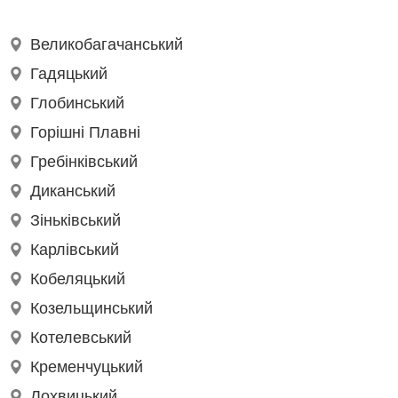
Великобагачанський
Гадяцький
Глобинський
Горішні Плавні
Гребінківський
Диканський
Зіньківський
Карлівський
Кобеляцький
Козельщинський
Котелевський
Кременчуцький
Лохвицький