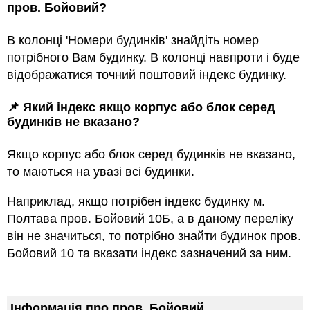
пров. Бойовий?
В колонці 'Номери будинків' знайдіть номер
потрібного Вам будинку. В колонці навпроти і буде
відображатися точний поштовий індекс будинку.
📌 Який індекс якщо корпус або блок серед
будинкiв не вказано?
Якщо корпус або блок серед будинкiв не вказано,
то маються на увазi всi будинки.
Наприклад, якщо потрiбен індекс будинку м.
Полтава пров. Бойовий 10Б, а в даному переліку
він не значиться, то потрібно знайти будинок пров.
Бойовий 10 та вказати індекс зазначений за ним.
Інформація про пров. Бойовий