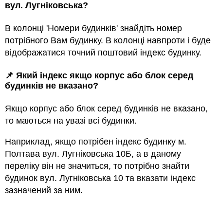
вул. Лугніковська?
В колонці 'Номери будинків' знайдіть номер
потрібного Вам будинку. В колонці навпроти і буде
відображатися точний поштовий індекс будинку.
📌 Який індекс якщо корпус або блок серед
будинкiв не вказано?
Якщо корпус або блок серед будинкiв не вказано,
то маються на увазi всi будинки.
Наприклад, якщо потрiбен індекс будинку м.
Полтава вул. Лугніковська 10Б, а в даному
переліку він не значиться, то потрібно знайти
будинок вул. Лугніковська 10 та вказати індекс
зазначений за ним.