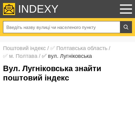
INDEXY
Поштовий індекс
/
✅ Полтавська область
/
✅ м. Полтава
/
✅ вул. Лугніковська
вул. Лугніковська знайти
поштовий індекс