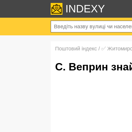
INDEXY
Поштовий індекс
/
✅ Житомирс
с. Веприн зн