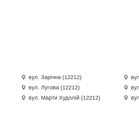
вул. Зарічна (12212)
ву
вул. Лугова (12212)
вул
вул. Марти Худолій (12212)
ву