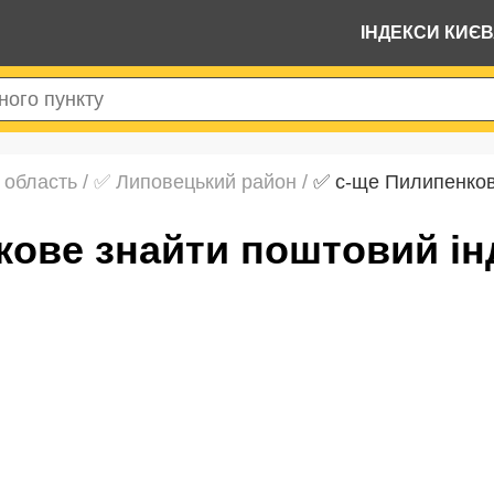
ІНДЕКСИ КИЄ
 область
/
✅ Липовецький район
/
✅ с-ще Пилипенко
кове знайти поштовий ін