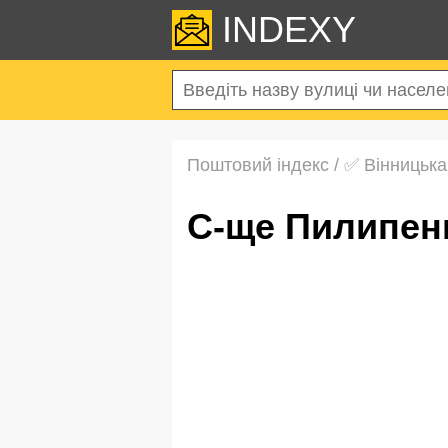
INDEXY
Поштовий індекс
/
✅ Вінницька
с-ще Пилипен