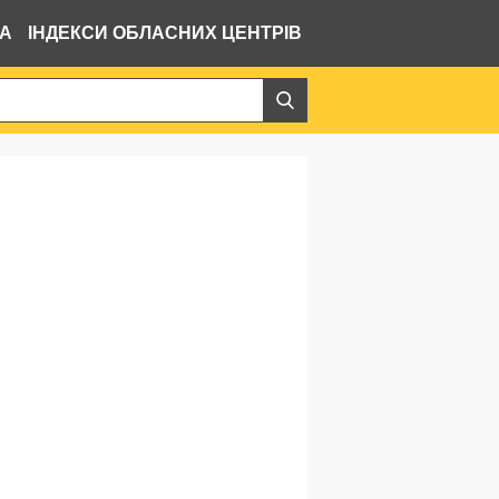
ВА
ІНДЕКСИ ОБЛАСНИХ ЦЕНТРІВ