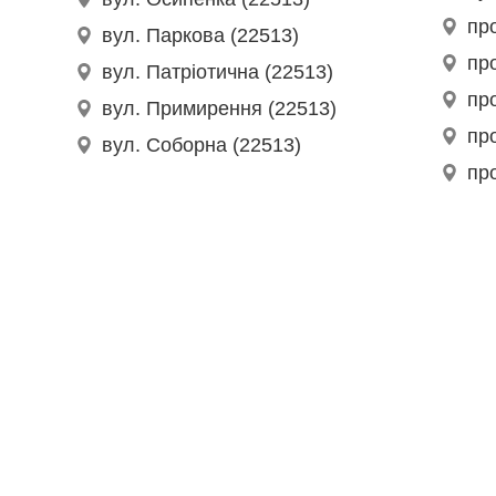
пр
вул. Паркова (22513)
пр
вул. Патріотична (22513)
пр
вул. Примирення (22513)
пр
вул. Соборна (22513)
пр