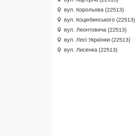
вул. Корольова (22513)
вул. Коцюбинського (22513)
вул. Леонтовича (22513)
вул. Лесі Українки (22513)
вул. Лисенка (22513)