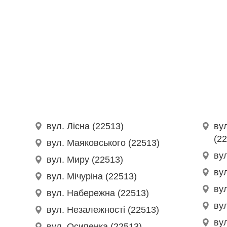
вул. Лісна (22513)
ву
(2
вул. Маяковського (22513)
вул
вул. Миру (22513)
ву
вул. Мічуріна (22513)
ву
вул. Набережна (22513)
ву
вул. Незалежності (22513)
ву
вул. Осипенка (22513)