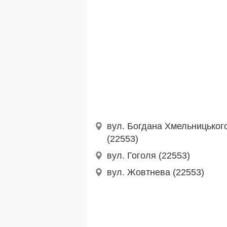
вул. Богдана Хмельницьког
(22553)
вул. Гоголя (22553)
вул. Жовтнева (22553)