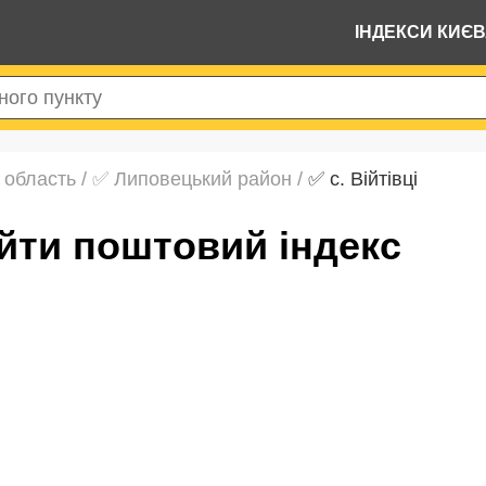
ІНДЕКСИ КИЄ
 область
/
✅ Липовецький район
/
✅ с. Війтівці
знайти поштовий індекс