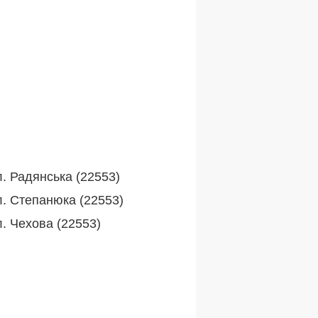
л. Радянська (22553)
л. Степанюка (22553)
л. Чехова (22553)