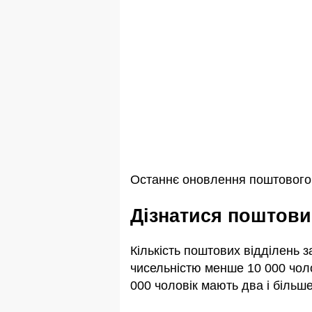
Останнє оновлення поштового і
Дізнатися поштови
Кількість поштових відділень 
чисельністю менше 10 000 чоло
000 чоловік мають два і більше