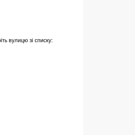
іть вулицю зі списку: