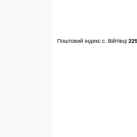
Поштовий індекс с. Війтівці
22