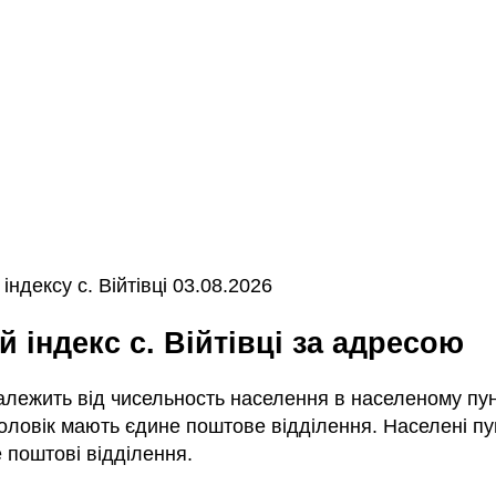
ндексу с. Війтівці 03.08.2026
й індекс с. Війтівці за адресою
залежить від чисельность населення в населеному пунк
ловік мають єдине поштове відділення. Населені пун
 поштові відділення.