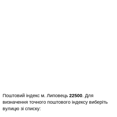
Поштовий індекс м. Липовець
22500
. Для
визначення точного поштового індексу виберіть
вулицю зі списку: