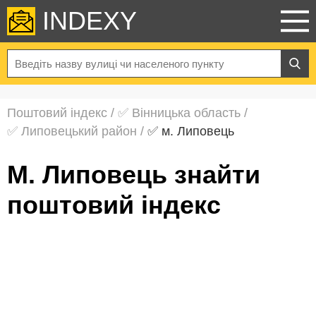
INDEXY
Поштовий індекс
/
✅ Вінницька область
/
✅ Липовецький район
/
✅ м. Липовець
м. Липовець знайти
поштовий індекс