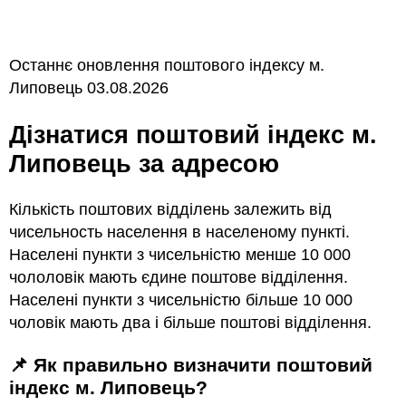
Останнє оновлення поштового індексу м.
Липовець 03.08.2026
Дізнатися поштовий індекс м.
Липовець за адресою
Кількість поштових відділень залежить від
чисельность населення в населеному пункті.
Населені пункти з чисельністю менше 10 000
чололовік мають єдине поштове відділення.
Населені пункти з чисельністю більше 10 000
чоловік мають два і більше поштові відділення.
📌 Як правильно визначити поштовий
індекс м. Липовець?