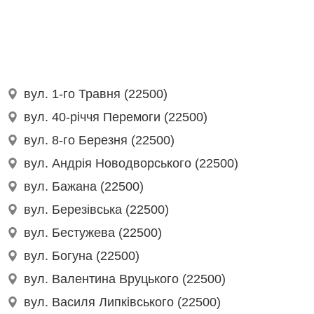
вул. 1-го Травня (22500)
вул. 40-річчя Перемоги (22500)
вул. 8-го Березня (22500)
вул. Андрія Новодворського (22500)
вул. Бажана (22500)
вул. Березівська (22500)
вул. Бестужева (22500)
вул. Богуна (22500)
вул. Валентина Вруцького (22500)
вул. Василя Липківського (22500)