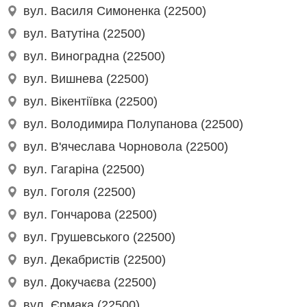
вул. Василя Симоненка (22500)
вул. Ватутіна (22500)
вул. Виноградна (22500)
вул. Вишнева (22500)
вул. Вікентіївка (22500)
вул. Володимира Полупанова (22500)
вул. В'ячеслава Чорновола (22500)
вул. Гагаріна (22500)
вул. Гоголя (22500)
вул. Гончарова (22500)
вул. Грушевського (22500)
вул. Декабристів (22500)
вул. Докучаєва (22500)
вул. Єрмака (22500)