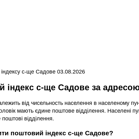
індексу с-ще Садове 03.08.2026
ий індекс с-ще Садове за адресо
залежить від чисельность населення в населеному пунк
ловік мають єдине поштове відділення. Населені пун
 поштові відділення.
чити поштовий індекс с-ще Садове?