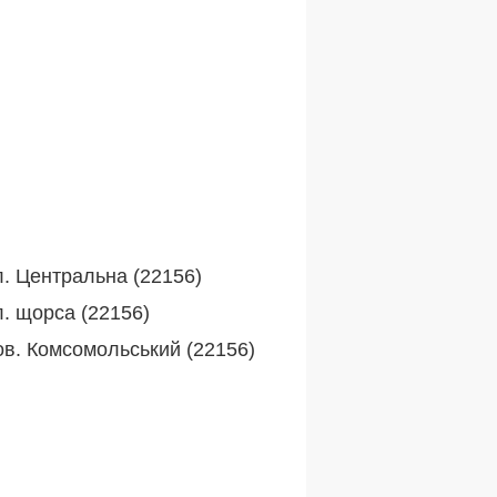
л. Центральна (22156)
л. щорса (22156)
ов. Комсомольський (22156)