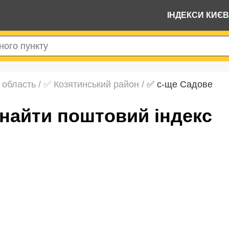
ІНДЕКСИ КИЄ
 область
/
✅ Козятинський район
/
✅ с-ще Садове
знайти поштовий індекс