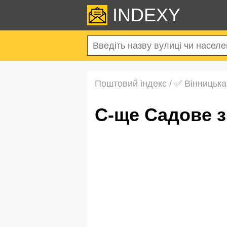
INDEXY
Поштовий індекс
/
✅ Вінницька
с-ще Садове 