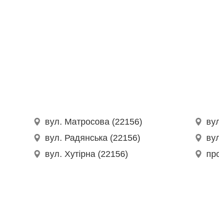
вул. Матросова (22156)
ву
вул. Радянська (22156)
ву
вул. Хутірна (22156)
пр