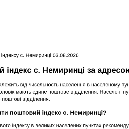
індексу с. Немиринці 03.08.2026
ий індекс с. Немиринці за адресо
залежить від чисельность населення в населеному пунк
ловік мають єдине поштове відділення. Населені пун
 поштові відділення.
чити поштовий індекс с. Немиринці?
вого індексу в великих населених пунктах рекоменду