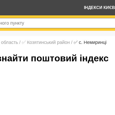
ІНДЕКСИ КИЄ
 область
/
✅ Козятинський район
/
✅ с. Немиринці
 знайти поштовий індекс