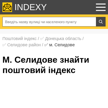
INDEXY
Поштовий індекс
/
✅ Донецька область
/
✅ Селидове район
/
✅ м. Селидове
м. Селидове знайти
поштовий індекс