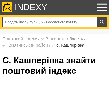
INDEXY
Поштовий індекс
/
✅ Вінницька область
/
✅ Козятинський район
/
✅ с. Кашперівка
с. Кашперівка знайти
поштовий індекс