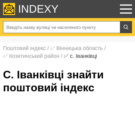
INDEXY
Поштовий індекс
/
✅ Вінницька область
/
✅ Козятинський район
/
✅ с. Іванківці
с. Іванківці знайти
поштовий індекс