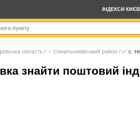
ІНДЕКСИ КИЄ
ровська область
/
✅ Синельниківський район
/
✅ с. Н
іївка знайти поштовий ін