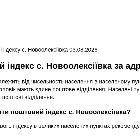
ндексу с. Новоолексіївка 03.08.2026
й індекс с. Новоолексіївка за а
залежить від чисельность населення в населеному пунк
ловік мають єдине поштове відділення. Населені пун
 поштові відділення.
чити поштовий індекс с. Новоолексіївка?
вого індексу в великих населених пунктах рекоменду