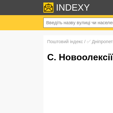
INDEXY
Поштовий індекс
/
✅ Дніпропет
с. Новоолекс