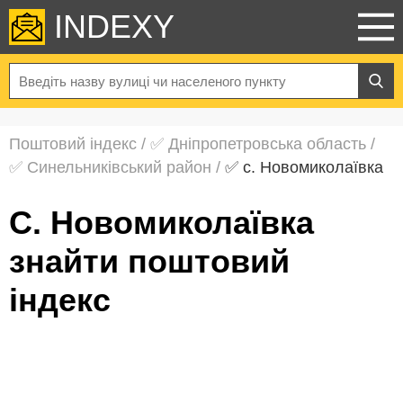
INDEXY
Поштовий індекс
/
✅ Дніпропетровська область
/
✅ Синельниківський район
/
✅ с. Новомиколаївка
с. Новомиколаївка
знайти поштовий
індекс