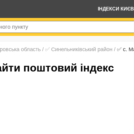
ІНДЕКСИ КИЄ
ровська область
/
✅ Синельниківський район
/
✅ с. М
знайти поштовий індекс