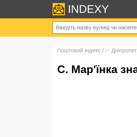
INDEXY
Поштовий індекс
/
✅ Дніпропет
с. Мар'їнка 