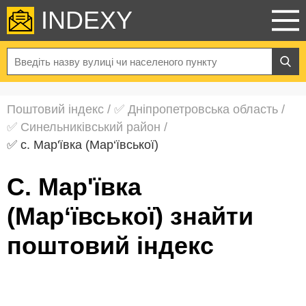
INDEXY
Поштовий індекс
/
✅ Дніпропетровська область
/
✅ Синельниківський район
/
✅ с. Мар'ївка (Мар‘ївської)
с. Мар'ївка
(Мар‘ївської) знайти
поштовий індекс