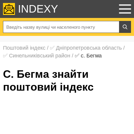
INDEXY
Поштовий індекс
/
✅ Дніпропетровська область
/
✅ Синельниківський район
/
✅ с. Бегма
с. Бегма знайти
поштовий індекс