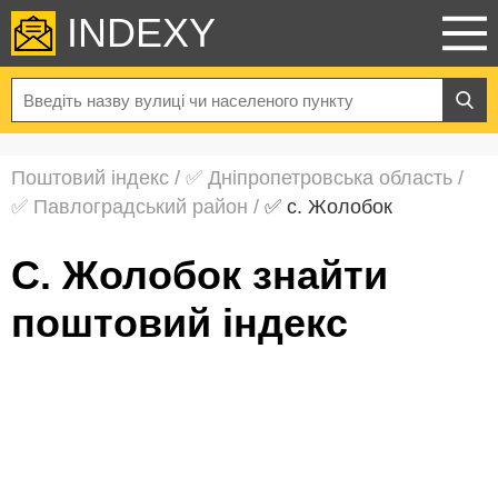
INDEXY
Поштовий індекс
/
✅ Дніпропетровська область
/
✅ Павлоградський район
/
✅ с. Жолобок
с. Жолобок знайти
поштовий індекс