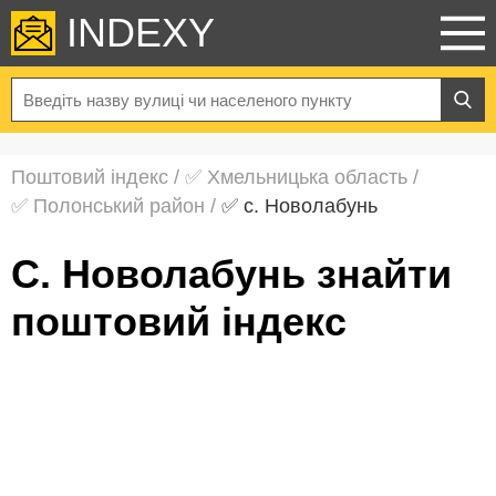
INDEXY
Поштовий індекс
/
✅ Хмельницька область
/
✅ Полонський район
/
✅ с. Новолабунь
с. Новолабунь знайти
поштовий індекс