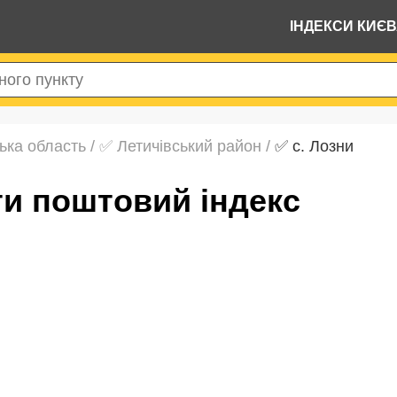
ІНДЕКСИ КИЄ
ька область
/
✅ Летичівський район
/
✅ с. Лозни
йти поштовий індекс