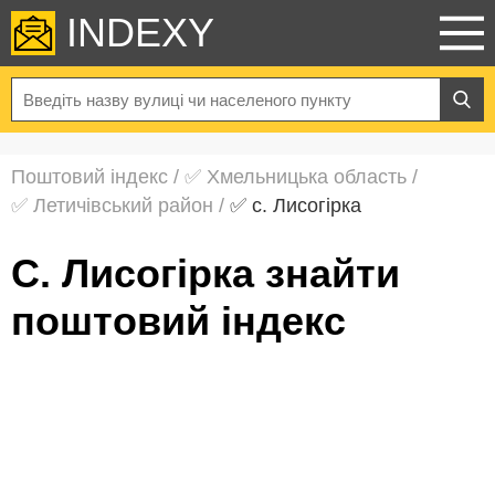
INDEXY
Поштовий індекс
/
✅ Хмельницька область
/
✅ Летичівський район
/
✅ с. Лисогірка
с. Лисогірка знайти
поштовий індекс