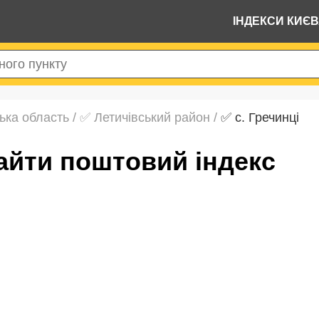
ІНДЕКСИ КИЄ
ька область
/
✅ Летичівський район
/
✅ с. Гречинці
знайти поштовий індекс