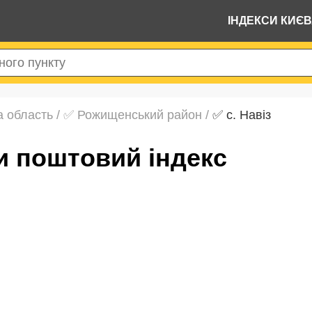
ІНДЕКСИ КИЄ
а область
/
✅ Рожищенський район
/
✅ с. Навіз
йти поштовий індекс