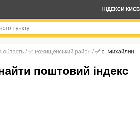
ІНДЕКСИ КИЄ
а область
/
✅ Рожищенський район
/
✅ с. Михайлин
знайти поштовий індекс