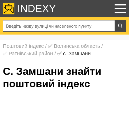
INDEXY
Поштовий індекс
/
✅ Волинська область
/
✅ Ратнівський район
/
✅ с. Замшани
с. Замшани знайти
поштовий індекс