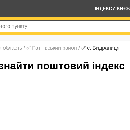
ІНДЕКСИ КИЄ
а область
/
✅ Ратнівський район
/
✅ с. Видраниця
 знайти поштовий індекс