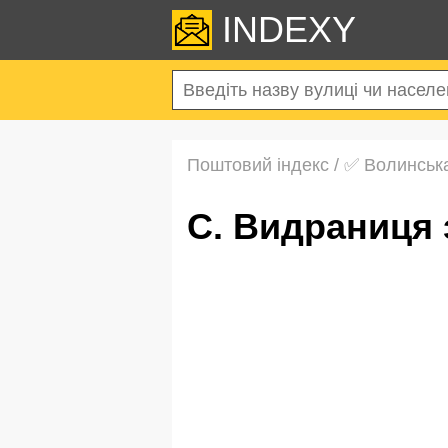
INDEXY
Поштовий індекс
/
✅ Волинськ
с. Видраниця