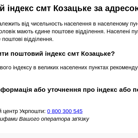
ий індекс смт Козацьке за адресо
залежить від чисельность населення в населеному пунк
ловік мають єдине поштове відділення. Населені пун
 поштові відділення.
чити поштовий індекс смт Козацьке?
вого індексу в великих населених пунктах рекоменду
й центр Укрпошти:
0 800 300 545
арифами Вашого оператора зв'язку