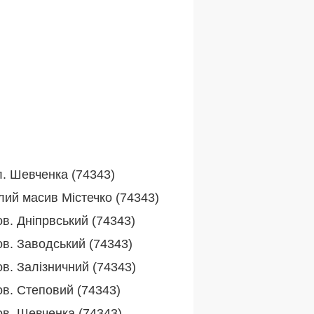
л. Шевченка (74343)
лий масив Містечко (74343)
в. Дніпрвський (74343)
ов. Заводський (74343)
ов. Залізничний (74343)
ов. Степовий (74343)
ов. Шевченка (74343)