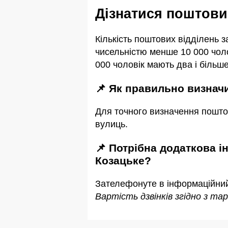
Дізнатися поштов
Кількість поштових відділень 
чисельністю менше 10 000 чоло
000 чоловік мають два і більше
📌 Як правильно визна
Для точного визначення пошто
вулиць.
📌 Потрібна додаткова інформація або уточнення про індекс або поштові відділення в смт
Козацьке?
Зателефонуте в інформаційни
Вартість дзвінків згідно з т