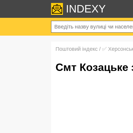
INDEXY
Поштовий індекс
/
✅ Херсонськ
смт Козацьке