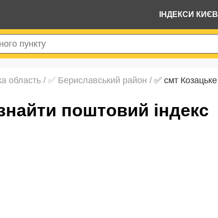
ІНДЕКСИ КИЄ
а область
/
✅ Бериславський район
/
✅ смт Козацьке
 знайти поштовий індекс