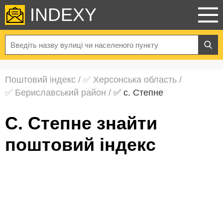
INDEXY
Поштовий індекс
/
✅ Херсонська область
/
✅ Бериславський район
/
✅ с. Степне
с. Степне знайти
поштовий індекс