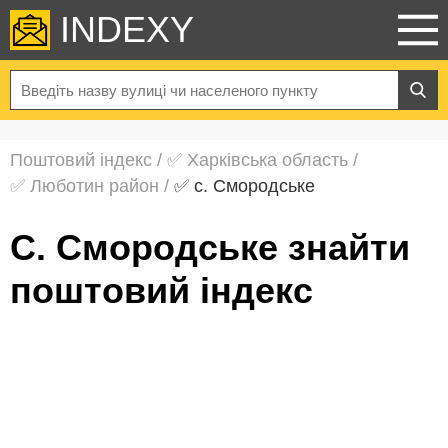
INDEXY
Поштовий індекс
/
✅ Харківська область
/
✅ Люботин район
/
✅ с. Смородське
с. Смородське знайти
поштовий індекс