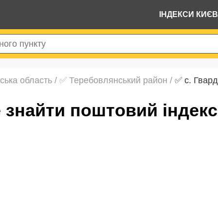
ІНДЕКСИ КИЄ
ська область
/
✅ Теребовлянський район
/
✅ с. Гвард
ке знайти поштовий індекс