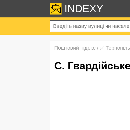
INDEXY
Поштовий індекс
/
✅ Тернопіль
с. Гвардійсь