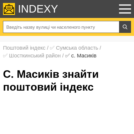
INDEXY
Поштовий індекс
/
✅ Сумська область
/
✅ Шосткинський район
/
✅ с. Масиків
с. Масиків знайти
поштовий індекс