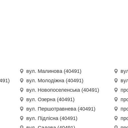
вул. Малинова (40491)
ву
491)
вул. Молодіжна (40491)
ву
вул. Новопоселенська (40491)
про
вул. Озерна (40491)
пр
вул. Першотравнева (40491)
про
вул. Підлісна (40491)
пр
вул. Садова (40491)
про