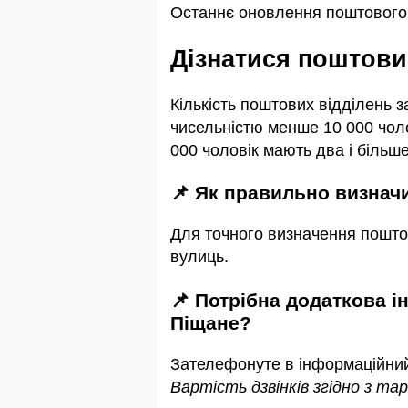
Останнє оновлення поштового 
Дізнатися поштови
Кількість поштових відділень 
чисельністю менше 10 000 чоло
000 чоловік мають два і більше
📌 Як правильно визна
Для точного визначення пошто
вулиць.
📌 Потрібна додаткова інформація або уточнення про індекс або поштові відділення в с.
Піщане?
Зателефонуте в інформаційни
Вартість дзвінків згідно з т