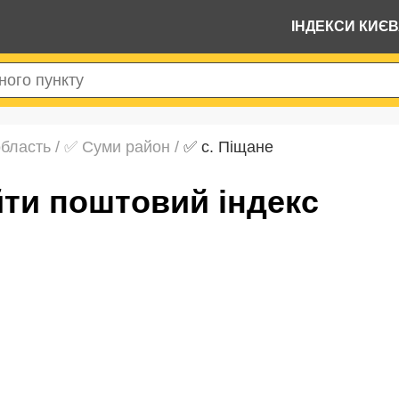
ІНДЕКСИ КИЄ
область
/
✅ Суми район
/
✅ с. Піщане
айти поштовий індекс