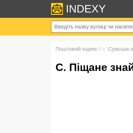
INDEXY
Поштовий індекс
/
✅ Сумська 
с. Піщане зн