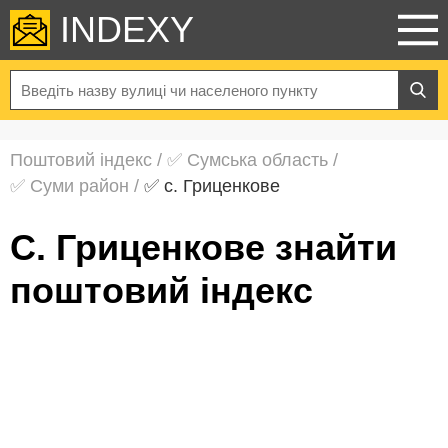
INDEXY
Поштовий індекс
/
✅ Сумська область
/
✅ Суми район
/
✅ с. Гриценкове
с. Гриценкове знайти
поштовий індекс