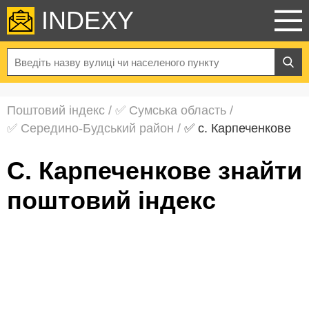
INDEXY
Поштовий індекс
/
✅ Сумська область
/
✅ Середино-Будський район
/
✅ с. Карпеченкове
с. Карпеченкове знайти
поштовий індекс