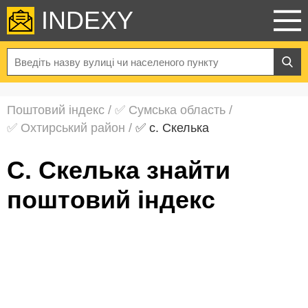
INDEXY
Поштовий індекс
/
✅ Сумська область
/
✅ Охтирський район
/
✅ с. Скелька
с. Скелька знайти
поштовий індекс