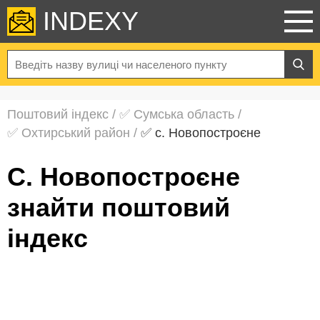
INDEXY
Поштовий індекс
/
✅ Сумська область
/
✅ Охтирський район
/
✅ с. Новопостроєне
с. Новопостроєне
знайти поштовий
індекс