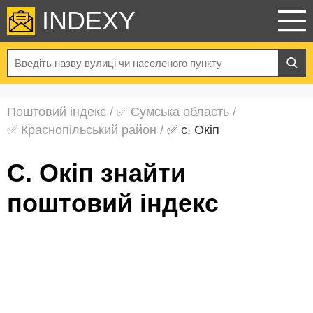
INDEXY
Поштовий індекс
/
✅ Сумська область
/
✅ Краснопільський район
/
✅ с. Окіп
с. Окіп знайти
поштовий індекс