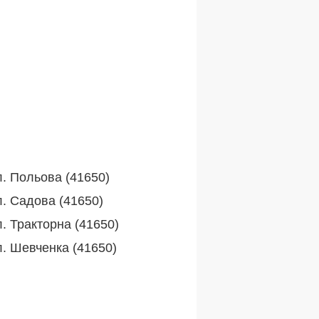
л. Польова (41650)
л. Садова (41650)
. Тракторна (41650)
л. Шевченка (41650)