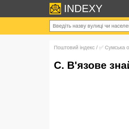
INDEXY
Поштовий індекс
/
✅ Сумська 
с. В'язове з