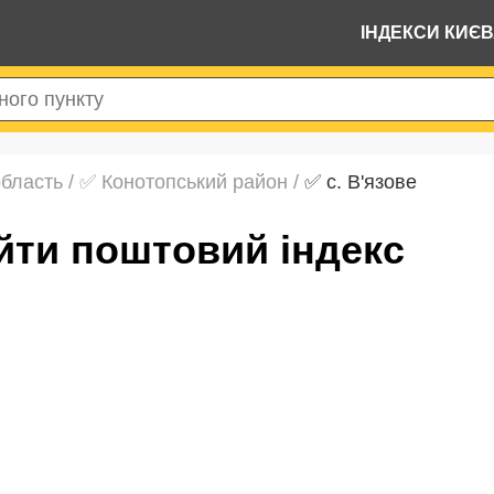
ІНДЕКСИ КИЄ
область
/
✅ Конотопський район
/
✅ с. В'язове
найти поштовий індекс