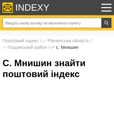
INDEXY
Поштовий індекс
/
✅ Рівненська область
/
✅ Гощанський район
/
✅ с. Мнишин
с. Мнишин знайти
поштовий індекс