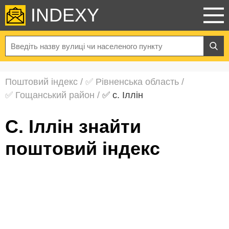
INDEXY
Поштовий індекс
/
✅ Рівненська область
/
✅ Гощанський район
/
✅ с. Іллін
с. Іллін знайти
поштовий індекс