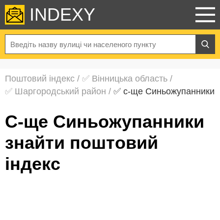
INDEXY
Поштовий індекс
/
✅ Вінницька область
/
✅ Шаргородський район
/
✅ с-ще Синьожупанники
с-ще Синьожупанники
знайти поштовий
індекс