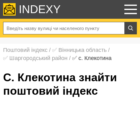
INDEXY
Поштовий індекс
/
✅ Вінницька область
/
✅ Шаргородський район
/
✅ с. Клекотина
с. Клекотина знайти
поштовий індекс