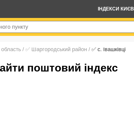
ІНДЕКСИ КИЄ
 область
/
✅ Шаргородський район
/
✅ с. Івашківці
 знайти поштовий індекс