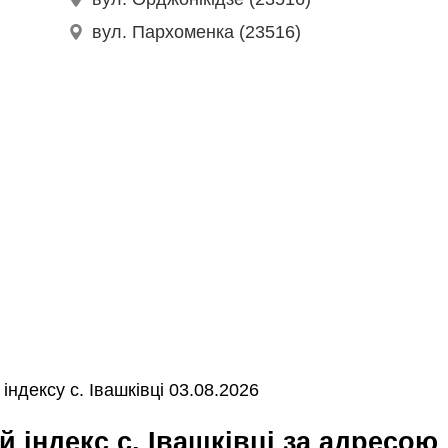
вул. Пархоменка (23516)
ндексу с. Івашківці 03.08.2026
й індекс с. Івашківці за адресою