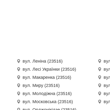
вул. Леніна (23516)
ву
вул. Лесі Українки (23516)
ву
вул. Макаренка (23516)
ву
вул. Миру (23516)
вул
вул. Молодіжна (23516)
ву
вул. Московська (23516)
ву
вул. Орджонікідзе (23516)