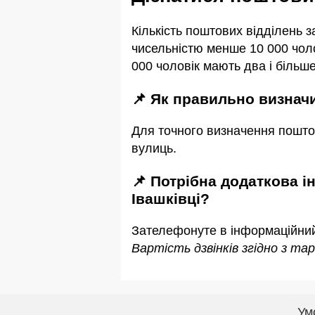
Кількість поштових відділень 
чисельністю менше 10 000 чоло
000 чоловік мають два і більше
📌 Як правильно визнач
Для точного визначення пошто
вулиць.
📌 Потрібна додаткова інформація або уточнення про індекс або поштові відділення в с.
Івашківці?
Зателефонуте в інформаційни
Вартість дзвінків згідно з т
Ум