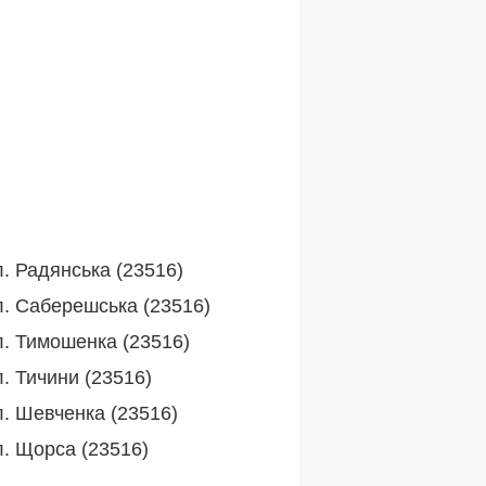
л. Радянська (23516)
л. Саберешська (23516)
л. Тимошенка (23516)
. Тичини (23516)
л. Шевченка (23516)
л. Щорса (23516)