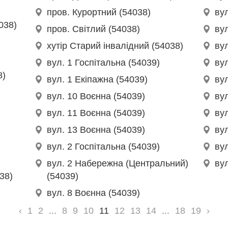
пров. Курортний (54038)
вул
038)
пров. Світлий (54038)
вул
хутір Старий інвалідний (54038)
ву
вул. 1 Госпітальна (54039)
вул
8)
вул. 1 Екіпажна (54039)
ву
вул. 10 Воєнна (54039)
ву
вул. 11 Воєнна (54039)
ву
вул. 13 Воєнна (54039)
вул
вул. 2 Госпітальна (54039)
ву
вул. 2 Набережна (Центральний)
ву
38)
(54039)
вул. 8 Воєнна (54039)
‹
1
2
...
8
9
10
11
12
13
14
...
18
19
›