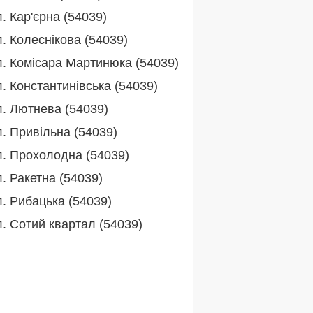
. Кар'єрна (54039)
. Колеснікова (54039)
л. Комісара Мартинюка (54039)
. Константинівська (54039)
л. Лютнева (54039)
л. Привільна (54039)
л. Прохолодна (54039)
. Ракетна (54039)
л. Рибацька (54039)
л. Сотий квартал (54039)