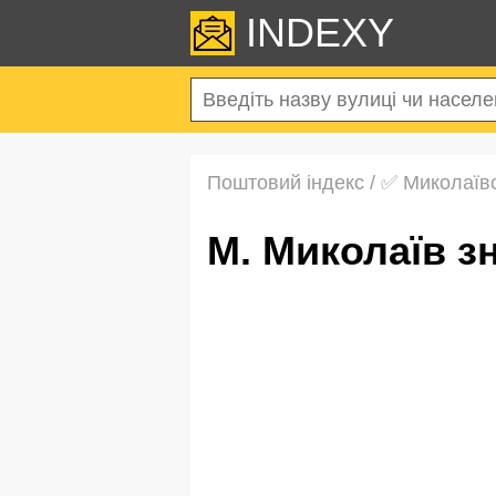
INDEXY
Поштовий індекс
/
✅ Миколаївс
м. Миколаїв 