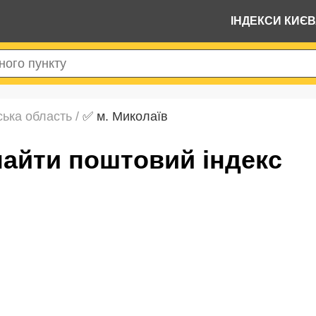
ІНДЕКСИ КИЄ
ька область
/
✅ м. Миколаїв
знайти поштовий індекс