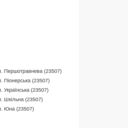
л. Першотравнева (23507)
. Піонерська (23507)
. Українська (23507)
л. Шкільна (23507)
л. Юна (23507)